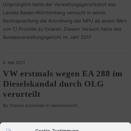
Ursprünglich hatte der Verwaltungsgerichtshof das
Landes Baden-Württemberg versucht in seiner
Rechtsprechung die Anordnung der MPU ab einem Wert
von 1,1 Promille zu fixieren. Diesem Versuch hatte das
Bundesverwaltungsgericht im Jahr 2017
6. Mai 2021
VW erstmals wegen EA 288 im
Dieselskandal durch OLG
verurteilt
By
Thomas Krziminski
In
Verkehrsrecht
Cookie-Zustimmung