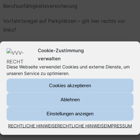
Berufsunfähigkeitsversicherung
Vorfahrtsregel auf Parkplätzen – gilt hier rechts vor
links?
Wohngebäudeversicherung, Wasserschäden und die
Cookie-Zustimmung
„Fugenfälle“
verwalten
Diese Webseite verwendet Cookies und externe Dienste, um
unseren Service zu optimieren.
Archiv
Cookies akzeptieren
August 2026
Ablehnen
Mai 2026
Einstellungen anzeigen
RECHTLICHE HINWEISE
RECHTLICHE HINWEISE
IMPRESSUM
August 2025