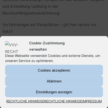
und Einstellung Leistung in der
Berufsunfähigkeitsversicherung
Vorfahrtsregel auf Parkplätzen – gilt hier rechts vor
links?
Wohngebäudeversicherung, Wasserschäden und die
Cookie-Zustimmung
verwalten
„Fugenfälle“
Diese Webseite verwendet Cookies und externe Dienste, um
unseren Service zu optimieren.
Archiv
Cookies akzeptieren
Ablehnen
August 2026
Einstellungen anzeigen
Mai 2026
RECHTLICHE HINWEISE
RECHTLICHE HINWEISE
IMPRESSUM
August 2025