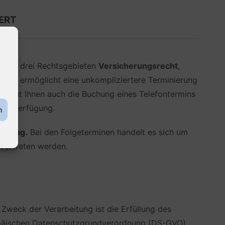
ERT
meinen drei Rechtsgebieten
Versicherungsrecht
,
Dies ermöglicht eine unkompliziertere Terminierung
v steht Ihnen auch die Buchung eines Telefontermins
zur Verfügung.
n
Buchung.
Bei den Folgeterminen handelt es sich um
 vertreten werden.
Zweck der Verarbeitung ist die Erfüllung des
ropäischen Datenschutzgrundverordnung (DS-GVO).