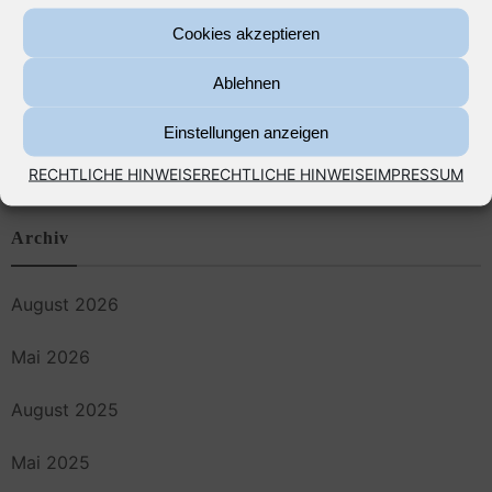
Vorfahrtsregel auf Parkplätzen – gilt hier rechts vor
Cookies akzeptieren
links?
Ablehnen
Wohngebäudeversicherung, Wasserschäden und die
Einstellungen anzeigen
„Fugenfälle“
RECHTLICHE HINWEISE
RECHTLICHE HINWEISE
IMPRESSUM
Archiv
August 2026
Mai 2026
August 2025
Mai 2025