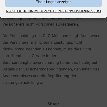
Einstellungen anzeigen
Wichtig ist insbesondere, die eigene berufliche Tätigkeit
sauber aufzubereiten, die medizinischen Unterlagen
RECHTLICHE HINWEISE
RECHTLICHE HINWEISE
IMPRESSUM
vollständig zu prüfen und auf Schreiben des
Versicherers nicht vorschnell zu reagieren.
Die Entscheidung des OLG München zeigt: Auch wenn
der Versicherer meint, seine Leistungspflicht
rückwirkend beenden zu können, muss dies nicht
zutreffend sein. Gerade in der
Berufsunfähigkeitsversicherung kommt es häufig auf
Details der Versicherungsbedingungen, den Inhalt des
Anerkenntnisses und die Begründung der
Leistungseinstellung an.
Share