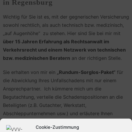
in Regensburg
Wichtig für Sie ist es, mit der gegnerischen Versicherung
sowohl rechtlich, als auch technisch bzw. medizinisch,
„auf Augenhöhe“ zu stehen. Hier sind Sie bei mir mit
über 15 Jahren Erfahrung als Rechtsanwalt im
Verkehrsrecht und einem Netzwerk von technischen
bzw. medizinischen Beratern
an der richtigen Stelle.
Sie erhalten von mir ein
„Rundum-Sorglos-Paket“
für
die Abwicklung Ihres Unfallschadens mit nur einem
Ansprechpartner. Ich kümmere mich um die
Begutachtung, verteile die Schadenspositionen an die
Beteiligten (z.B. Gutachter, Werkstatt,
Abschleppunternehmen usw.) und erläutere Ihnen
übersichtlich alle Schadenspositionen sowie Ihre
Cookie-Zustimmung
Abrechnungsmöglichkeiten; sofern gewünscht, auch